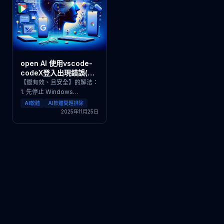
open AI 使用vscode-
codeX登入出現錯誤(os
error 10013)
【最有效、且安全】的解法：
1. 先停止 Windows
NAT（會自動釋放保留埠）
AI軟體
AI軟體問題排除
以系統管理員方式開 CM [ ]
2025年11月25日