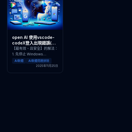
open AI 使用vscode-
codeX登入出現錯誤(os
error 10013)
【最有效、且安全】的解法：
1. 先停止 Windows
NAT（會自動釋放保留埠）
AI軟體
AI軟體問題排除
以系統管理員方式開 CM [ ]
2025年11月25日