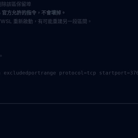
刪除該區保留埠
ws 官方允許的指令，不會壞掉。
r/WSL 重新啟動，有可能重建另一段區間。
t。
 excludedportrange protocol=tcp startport=376