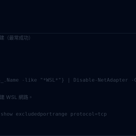
重建（最常成功）
_.Name -like "*WSL*"} | Disable-NetAdapter -C
建 WSL 網路。
show excludedportrange protocol=tcp
