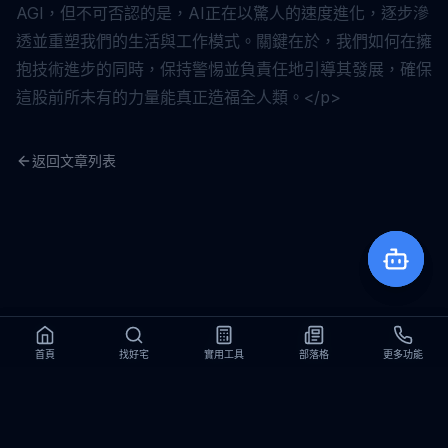
AGI，但不可否認的是，AI正在以驚人的速度進化，逐步滲
透並重塑我們的生活與工作模式。關鍵在於，我們如何在擁
抱技術進步的同時，保持警惕並負責任地引導其發展，確保
這股前所未有的力量能真正造福全人類。</p>
返回文章列表
首頁
首頁
找好宅
找好宅
實用工具
實用工具
部落格
部落格
更多功能
更多功能