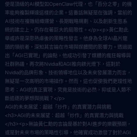
使是頂級的AI模型如OpenClaw代理，也「百分之零」的機
率能夠複製輝達這樣的企業。這番話無疑是在強調，當前的
AI技術在複雜組織運營、長期戰略規劃、以及創新生態系
統的建立上，仍存在著巨大的局限性。</p><p>黃仁勳此
舉或許是深思熟慮後的策略性發言。他身為全球AI晶片龍
頭的領航者，深知其言論在市場與媒體間的影響力。透過拋
出「AGI已實現」的論點，他成功引發了媒體的瘋狂報導與
社群熱議，再次將Nvidia和AGI推向鎂光燈下，這對於
Nvidia的品牌形象、技術領導地位以及未來發展潛力而言，
無疑是一次高明的市場操作。然而，這也促使我們更理性地
思考：AGI的真正實現，究竟是技術的必然，抑或是人類不
斷追逐的夢想與挑戰？</p>
AGI的未來展望：超越「炒作」的真實潛力與挑戰
<h3>AGI的未來展望：超越「炒作」的真實潛力與挑戰
</h3><p>無論黃仁勳的言論是基於對AI進步的樂觀預期，
或是對未來市場的策略性引導，他確實成功激發了對於AGI