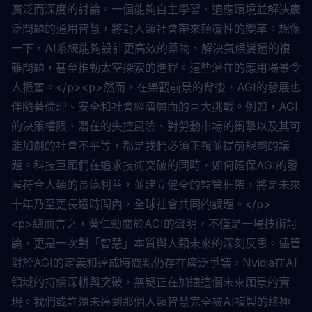
廣泛而深度的討論。一個能夠自主學習、適應環境並解決廣
泛問題的通用智慧，將對人類社會帶來顛覆性的變革。想像
一下，AI系統能夠設計更高效的藥物、解決氣候變遷的複
雜問題，甚至推動太空探索的進程。這些潛在的應用場景令
人振奮。</p><p>然而，在樂觀前景的背後，AGI的發展也
伴隨著倫理、安全和社會經濟層面的巨大挑戰。例如，AGI
的決策權限、潛在的失控風險、對勞動市場的衝擊以及其可
能加劇的社會不平等，都是我們必須正視並提前規劃的議
題。科技巨頭們在追求技術突破的同時，如何確保AGI的發
展符合人類的長遠利益，並建立健全的監管框架，將是未來
十年乃至更長遠時間內，全球社會共同的課題。</p>
<p>總而言之，黃仁勳關於AGI的聲明，不僅是一場技術討
論，更是一次對「智慧」本質與人類未來的深刻反思。儘管
對於AGI的定義和達成時間點仍存在廣泛爭議，Nvidia在AI
領域的持續深耕與突破，無疑正在加速這個未來願景的實
現。我們或許還未達到那個人類智慧完全被AI複製的終極