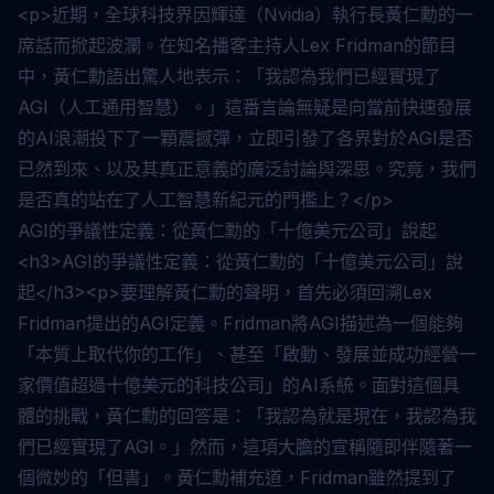
<p>近期，全球科技界因輝達（Nvidia）執行長黃仁勳的一
席話而掀起波瀾。在知名播客主持人Lex Fridman的節目
中，黃仁勳語出驚人地表示：「我認為我們已經實現了
AGI（人工通用智慧）。」這番言論無疑是向當前快速發展
的AI浪潮投下了一顆震撼彈，立即引發了各界對於AGI是否
已然到來、以及其真正意義的廣泛討論與深思。究竟，我們
是否真的站在了人工智慧新紀元的門檻上？</p>
AGI的爭議性定義：從黃仁勳的「十億美元公司」說起
<h3>AGI的爭議性定義：從黃仁勳的「十億美元公司」說
起</h3><p>要理解黃仁勳的聲明，首先必須回溯Lex
Fridman提出的AGI定義。Fridman將AGI描述為一個能夠
「本質上取代你的工作」、甚至「啟動、發展並成功經營一
家價值超過十億美元的科技公司」的AI系統。面對這個具
體的挑戰，黃仁勳的回答是：「我認為就是現在，我認為我
們已經實現了AGI。」然而，這項大膽的宣稱隨即伴隨著一
個微妙的「但書」。黃仁勳補充道，Fridman雖然提到了