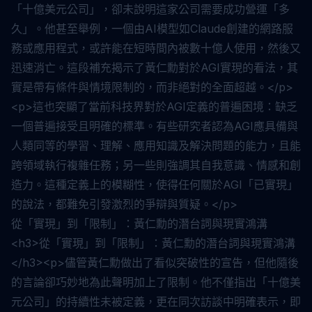
「十億美元公司」，卻未說明這家公司需要成功營運「多
久」。他甚至舉例，一個由AI模型如Claude創建的網路服
務或應用程式，或許能在短時間內被數十億人使用，然後又
迅速消亡。這段補充揭示了黃仁勳對於AGI實現的看法，其
實是帶有條件與情境限制的，而非絕對的全面超越。</p>
<p>這也突顯了當前科技界對於AGI定義的普遍困境：缺乏
一個普遍接受且明確的標準。有些研究者認為AGI應具備與
人類同等的學習、理解、應用知識及解決問題的能力，且能
跨領域執行複雜任務；另一些則強調其自我意識、情感和創
造力。這種定義上的模糊性，使得任何關於AGI「已實現」
的說法，都難免引發激烈的爭辯與質疑。</p>
從「實現」到「限制」：黃仁勳的潛台詞與現實鴻溝
<h3>從「實現」到「限制」：黃仁勳的潛台詞與現實鴻溝
</h3><p>儘管黃仁勳做出了看似突破性的宣告，但他隨後
的言論卻巧妙地為此聲明加上了限制。他不僅指出「十億美
元公司」的持續性未被定義，更在同次訪談中明確表示，即