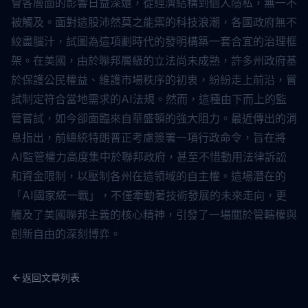
會各層面的影響日益深遠，從經濟結構到個人隱私，無一不
被觸及。面對這股沛然莫之能禦的科技浪潮，各國政府無不
絞盡腦汁，試圖為這項劃時代的發明構築一套合宜的治理框
架。在美國，由於聯邦層級的立法尚未成熟，許多州政府基
於保護公民權益、維護市場秩序的初衷，紛紛走上前沿，嘗
試制定符合當地需求的AI法規。然而，這種由下而上的監
管嘗試，如今卻面臨來自華盛頓的強大阻力。最近傳出的消
息指出，前總統特朗普正考慮簽署一項行政命令，旨在將
AI監管權力高度集中於聯邦政府，甚至不惜動用法律訴訟
和資金限制，以壓制各州在這領域的自主權。這場潛在的
「AI國家統一戰」，不僅牽動著技術發展的未來走向，更
觸及了美國聯邦主義的核心精神，引發了一場關於管轄權與
創新自由的深刻博弈。
返回文章列表